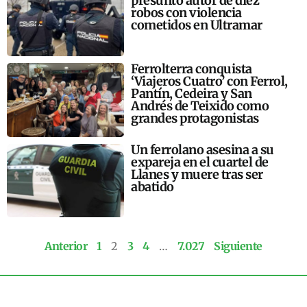
presunto autor de diez
robos con violencia
cometidos en Ultramar
Ferrolterra conquista
‘Viajeros Cuatro’ con Ferrol,
Pantín, Cedeira y San
Andrés de Teixido como
grandes protagonistas
Un ferrolano asesina a su
expareja en el cuartel de
Llanes y muere tras ser
abatido
Anterior
1
2
3
4
…
7.027
Siguiente