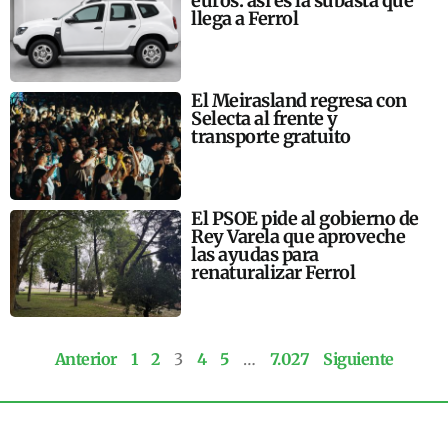
euros: así es la subasta que
llega a Ferrol
El Meirasland regresa con
Selecta al frente y
transporte gratuito
El PSOE pide al gobierno de
Rey Varela que aproveche
las ayudas para
renaturalizar Ferrol
Anterior
1
2
3
4
5
…
7.027
Siguiente