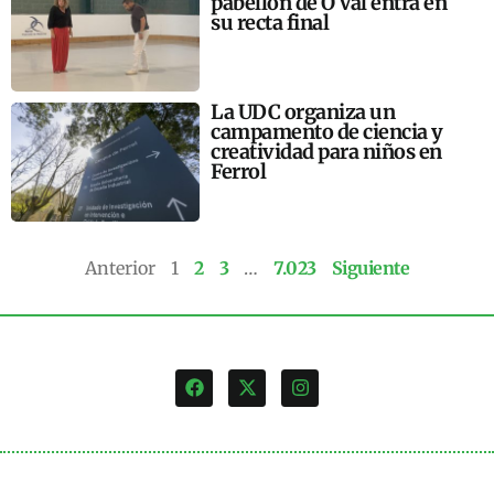
pabellón de O Val entra en
su recta final
La UDC organiza un
campamento de ciencia y
creatividad para niños en
Ferrol
Anterior
1
2
3
…
7.023
Siguiente