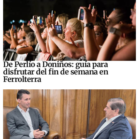
De Perlío a Doniños: guía para
disfrutar del fin de semana en
Ferrolterra