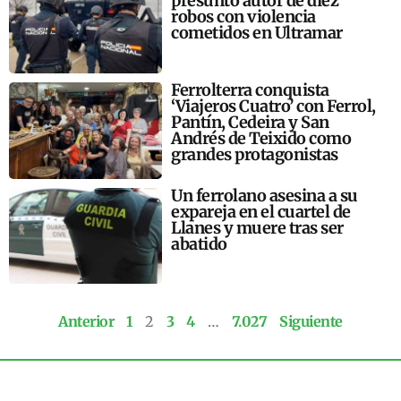
presunto autor de diez
robos con violencia
cometidos en Ultramar
Ferrolterra conquista
‘Viajeros Cuatro’ con Ferrol,
Pantín, Cedeira y San
Andrés de Teixido como
grandes protagonistas
Un ferrolano asesina a su
expareja en el cuartel de
Llanes y muere tras ser
abatido
Anterior
1
2
3
4
…
7.027
Siguiente