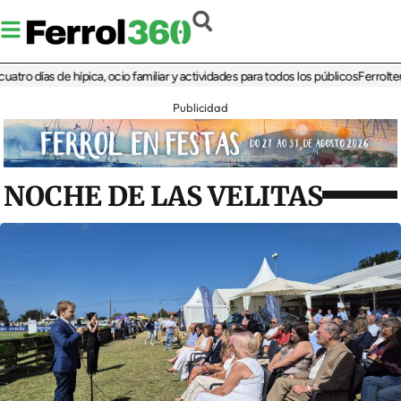
días de hípica, ocio familiar y actividades para todos los públicos
Ferrolterra re
Publicidad
NOCHE DE LAS VELITAS