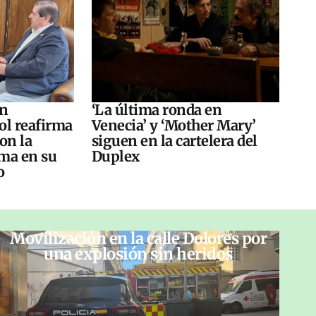
án
‘La última ronda en
ol reafirma
Venecia’ y ‘Mother Mary’
on la
siguen en la cartelera del
ma en su
Duplex
o
Movilización en la calle Dolores por
una explosión sin heridos