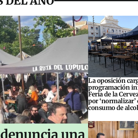
S DEL AÑO
La oposición carg
programación inf
Feria de la Cerve
por ‘normalizar’ 
consumo de alco
 denuncia una