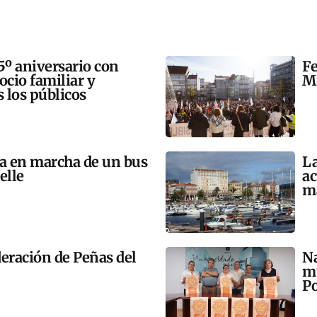
5º aniversario con
Fe
 ocio familiar y
Mi
s los públicos
ta en marcha de un bus
La
elle
ac
m
eración de Peñas del
Na
mú
Po