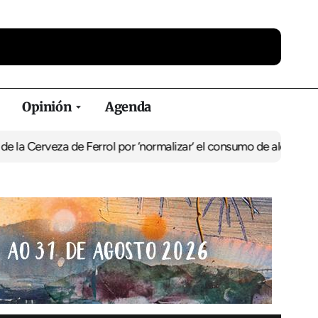
Opinión
Agenda
za de Ferrol por ‘normalizar’ el consumo de alcohol
De Perlío a Do