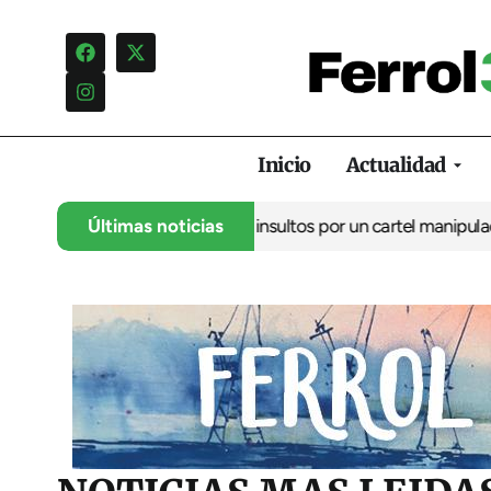
Inicio
Actualidad
ncia una campaña de insultos por un cartel manipulado
Últimas noticias
La oposic