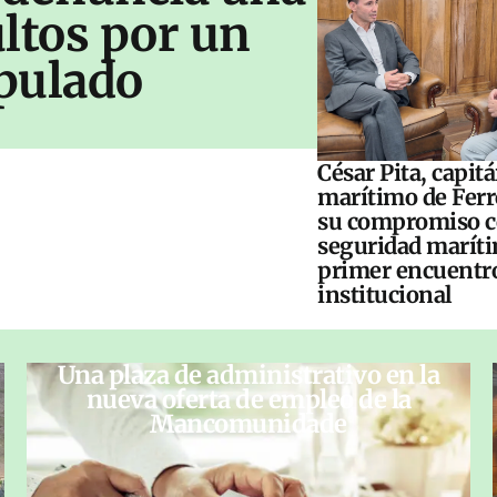
ltos por un
pulado
César Pita, capit
marítimo de Ferr
su compromiso c
seguridad maríti
primer encuentr
institucional
Una plaza de administrativo en la
nueva oferta de empleo de la
Mancomunidade