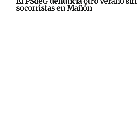
El PSdeG denuncia otro verano sin
socorristas en Mañón