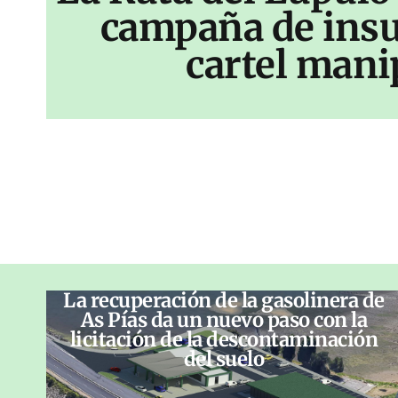
campaña de insu
cartel mani
La recuperación de la gasolinera de
As Pías da un nuevo paso con la
licitación de la descontaminación
del suelo