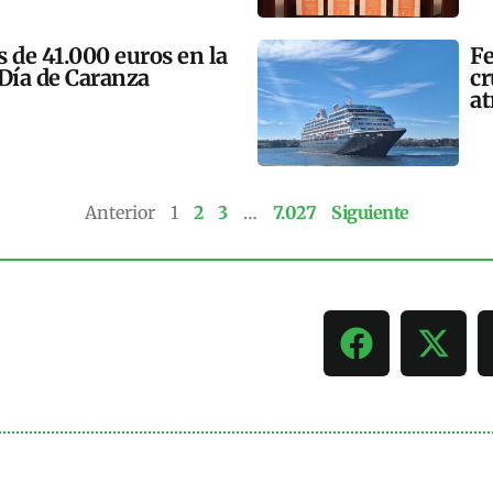
 de 41.000 euros en la
Fe
 Día de Caranza
cr
at
Anterior
1
2
3
…
7.027
Siguiente