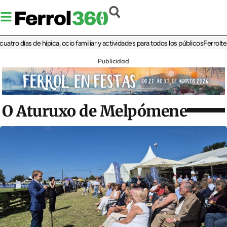
días de hípica, ocio familiar y actividades para todos los públicos
Ferrolterra re
Publicidad
O Aturuxo de Melpómene