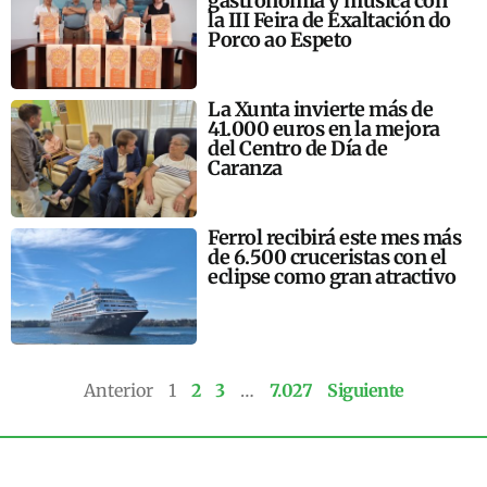
gastronomía y música con
la III Feira de Exaltación do
Porco ao Espeto
La Xunta invierte más de
41.000 euros en la mejora
del Centro de Día de
Caranza
Ferrol recibirá este mes más
de 6.500 cruceristas con el
eclipse como gran atractivo
Anterior
1
2
3
…
7.027
Siguiente