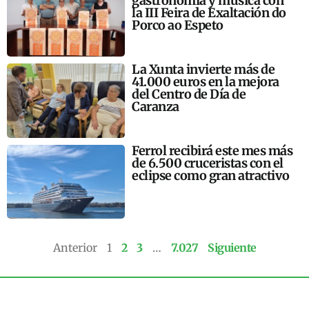
gastronomía y música con
la III Feira de Exaltación do
Porco ao Espeto
La Xunta invierte más de
41.000 euros en la mejora
del Centro de Día de
Caranza
Ferrol recibirá este mes más
de 6.500 cruceristas con el
eclipse como gran atractivo
Anterior
1
2
3
…
7.027
Siguiente