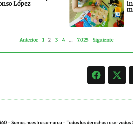
lonso López
in
m
Anterior
1
2
3
4
…
7.025
Siguiente
360 – Somos nuestra comarca – Todos los derechos reservados