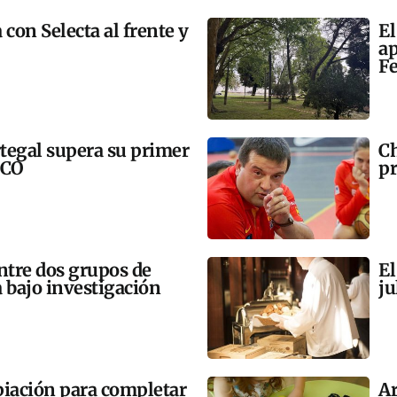
 con Selecta al frente y
El
ap
Fe
tegal supera su primer
Ch
SCO
pr
tre dos grupos de
El
 bajo investigación
ju
opiación para completar
Ar