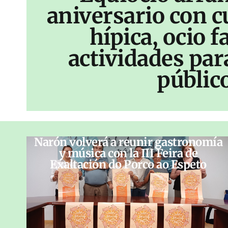
aniversario con c
hípica, ocio f
actividades par
públic
Narón volverá a reunir gastronomía
y música con la III Feira de
Exaltación do Porco ao Espeto