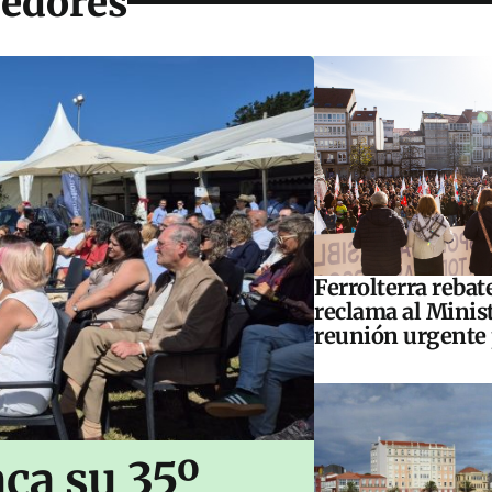
dedores
Ferrolterra rebat
reclama al Minis
reunión urgente 
ca su 35º