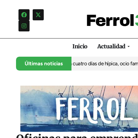
Inicio
Actualidad
su 35º aniversario con cuatro días de hípica, ocio familiar y act
Últimas noticias