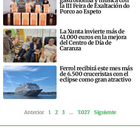
gastronomía y música con
la III Feira de Exaltación do
Porco ao Espeto
La Xunta invierte más de
41.000 euros en la mejora
del Centro de Día de
Caranza
Ferrol recibirá este mes más
de 6.500 cruceristas con el
eclipse como gran atractivo
Anterior
1
2
3
…
7.027
Siguiente