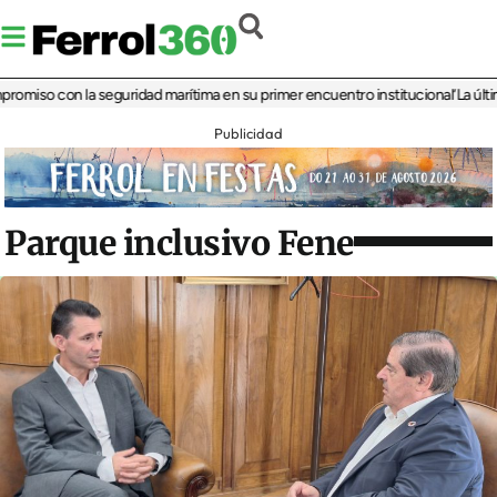
so con la seguridad marítima en su primer encuentro institucional
‘La última ro
Publicidad
Parque inclusivo Fene