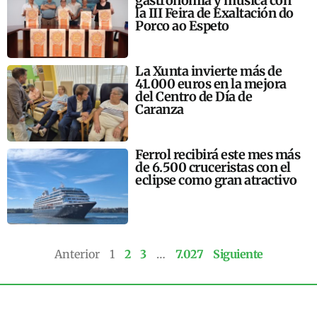
gastronomía y música con
la III Feira de Exaltación do
Porco ao Espeto
La Xunta invierte más de
41.000 euros en la mejora
del Centro de Día de
Caranza
Ferrol recibirá este mes más
de 6.500 cruceristas con el
eclipse como gran atractivo
Anterior
1
2
3
…
7.027
Siguiente