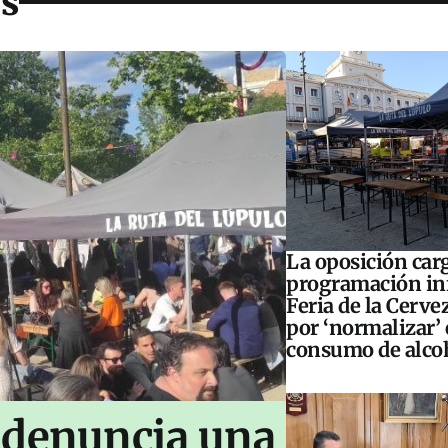
es
La oposición carg
programación inf
Feria de la Cerve
por ‘normalizar’ 
consumo de alco
 denuncia una