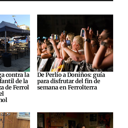
a contra la
De Perlío a Doniños: guía
antil de la
para disfrutar del fin de
za de Ferrol
semana en Ferrolterra
el
hol