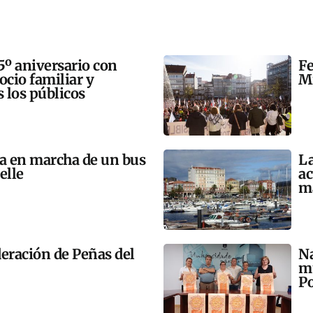
5º aniversario con
Fe
 ocio familiar y
Mi
s los públicos
ta en marcha de un bus
La
elle
ac
m
eración de Peñas del
Na
mú
Po