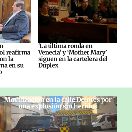
án
‘La última ronda en
ol reafirma
Venecia’ y ‘Mother Mary’
on la
siguen en la cartelera del
ma en su
Duplex
o
Movilización en la calle Dolores por
una explosión sin heridos