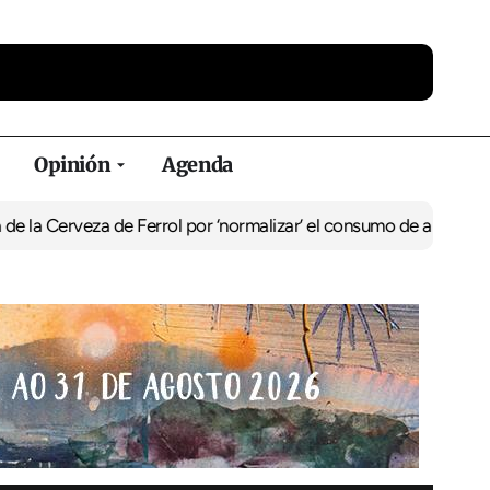
Opinión
Agenda
za de Ferrol por ‘normalizar’ el consumo de alcohol
De Perlío a Do