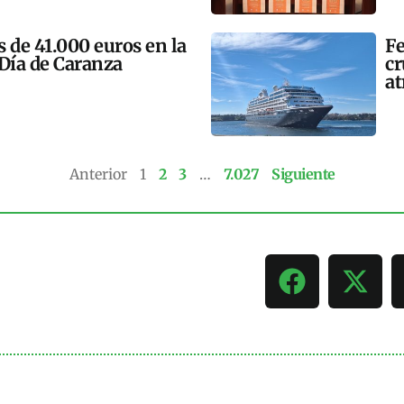
 de 41.000 euros en la
Fe
 Día de Caranza
cr
at
Anterior
1
2
3
…
7.027
Siguiente