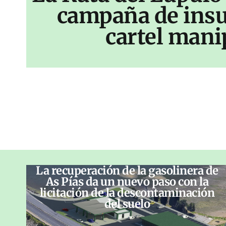
campaña de insu
cartel mani
La recuperación de la gasolinera de
As Pías da un nuevo paso con la
licitación de la descontaminación
del suelo