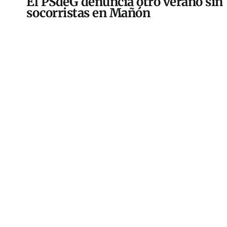
El PSdeG denuncia otro verano sin
socorristas en Mañón