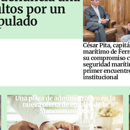
ltos por un
pulado
César Pita, capit
marítimo de Ferr
su compromiso c
seguridad maríti
primer encuentr
institucional
Una plaza de administrativo en la
nueva oferta de empleo de la
Mancomunidade