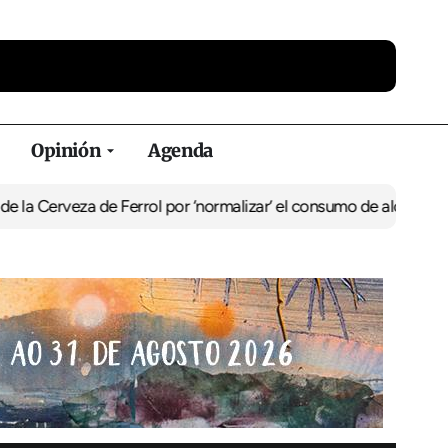
Opinión
Agenda
a de Ferrol por ‘normalizar’ el consumo de alcohol
De Perlío a Don