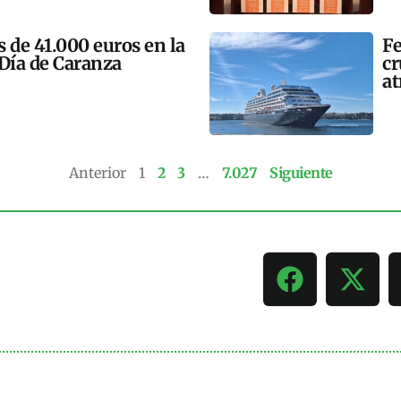
 de 41.000 euros en la
Fe
 Día de Caranza
cr
at
Anterior
1
2
3
…
7.027
Siguiente