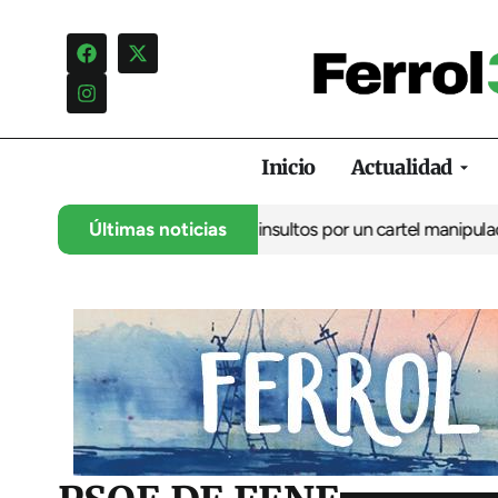
Inicio
Actualidad
cia una campaña de insultos por un cartel manipulado
Últimas noticias
La oposici