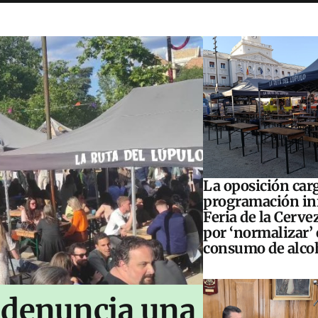
La oposición carg
programación inf
Feria de la Cerve
por ‘normalizar’ 
consumo de alco
 denuncia una