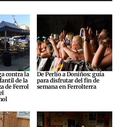
a contra la
De Perlío a Doniños: guía
antil de la
para disfrutar del fin de
za de Ferrol
semana en Ferrolterra
el
hol