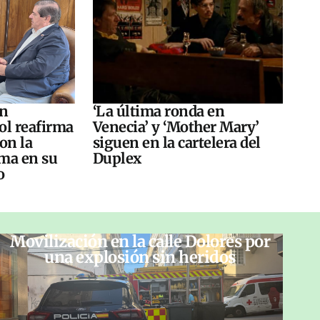
án
‘La última ronda en
ol reafirma
Venecia’ y ‘Mother Mary’
on la
siguen en la cartelera del
ma en su
Duplex
o
Movilización en la calle Dolores por
una explosión sin heridos