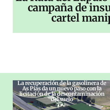
campaña de insu
cartel mani
La recuperación de la gasolinera de
As Pías da un nuevo paso con la
licitación de la descontaminación
del suelo