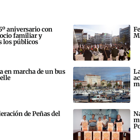
5º aniversario con
Fe
 ocio familiar y
Mi
s los públicos
ta en marcha de un bus
La
elle
ac
m
eración de Peñas del
Na
mú
Po