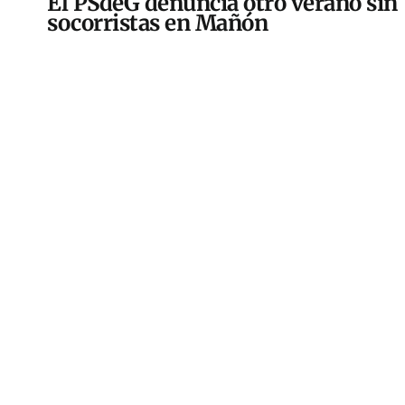
El PSdeG denuncia otro verano sin
socorristas en Mañón