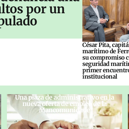
ltos por un
pulado
César Pita, capit
marítimo de Ferr
su compromiso c
seguridad maríti
primer encuentr
institucional
Una plaza de administrativo en la
nueva oferta de empleo de la
Mancomunidade