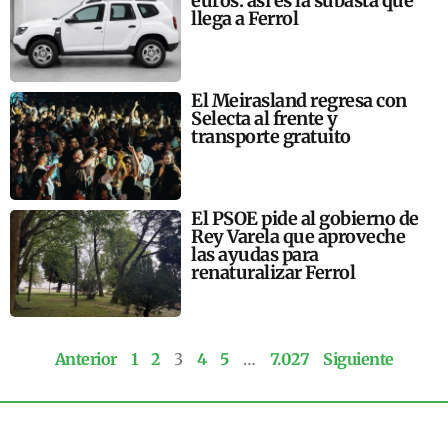
euros: así es la subasta que
llega a Ferrol
El Meirasland regresa con
Selecta al frente y
transporte gratuito
El PSOE pide al gobierno de
Rey Varela que aproveche
las ayudas para
renaturalizar Ferrol
Anterior
1
2
3
4
5
…
7.027
Siguiente