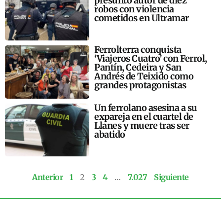
presunto autor de diez
robos con violencia
cometidos en Ultramar
Ferrolterra conquista
‘Viajeros Cuatro’ con Ferrol,
Pantín, Cedeira y San
Andrés de Teixido como
grandes protagonistas
Un ferrolano asesina a su
expareja en el cuartel de
Llanes y muere tras ser
abatido
Anterior
1
2
3
4
…
7.027
Siguiente