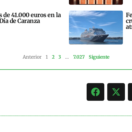
 de 41.000 euros en la
Fe
 Día de Caranza
cr
at
Anterior
1
2
3
…
7.027
Siguiente