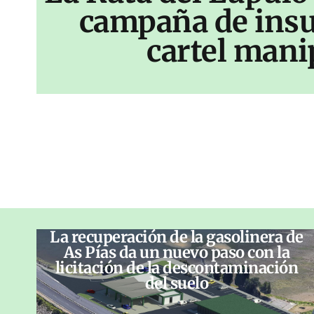
campaña de insu
cartel mani
La recuperación de la gasolinera de
As Pías da un nuevo paso con la
licitación de la descontaminación
del suelo