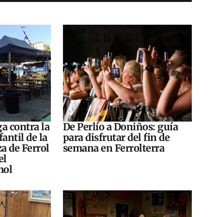
a contra la
De Perlío a Doniños: guía
antil de la
para disfrutar del fin de
za de Ferrol
semana en Ferrolterra
el
hol