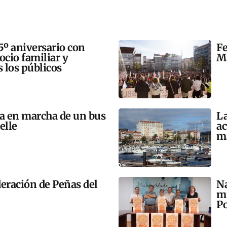
5º aniversario con
Fe
 ocio familiar y
Mi
s los públicos
ta en marcha de un bus
La
elle
ac
m
eración de Peñas del
Na
mú
Po