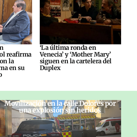
án
‘La última ronda en
ol reafirma
Venecia’ y ‘Mother Mary’
on la
siguen en la cartelera del
ma en su
Duplex
o
Movilización en la calle Dolores por
una explosión sin heridos