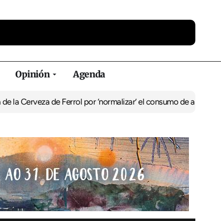
Opinión
Agenda
za de Ferrol por ‘normalizar’ el consumo de alcohol
De Perlío a Do