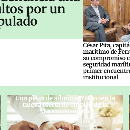
ltos por un
pulado
César Pita, capit
marítimo de Ferr
su compromiso c
seguridad maríti
primer encuentr
institucional
Una plaza de administrativo en la
nueva oferta de empleo de la
Mancomunidade