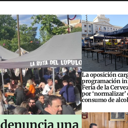
La oposición carg
programación inf
Feria de la Cerve
por ‘normalizar’ 
consumo de alco
 denuncia una