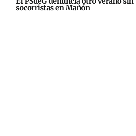
El PSdeG denuncia otro verano sin
socorristas en Mañón