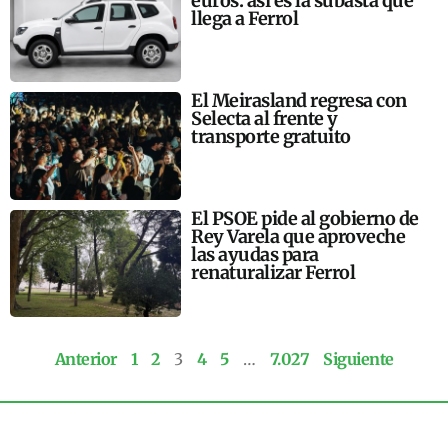
euros: así es la subasta que
llega a Ferrol
El Meirasland regresa con
Selecta al frente y
transporte gratuito
El PSOE pide al gobierno de
Rey Varela que aproveche
las ayudas para
renaturalizar Ferrol
Anterior
1
2
3
4
5
…
7.027
Siguiente