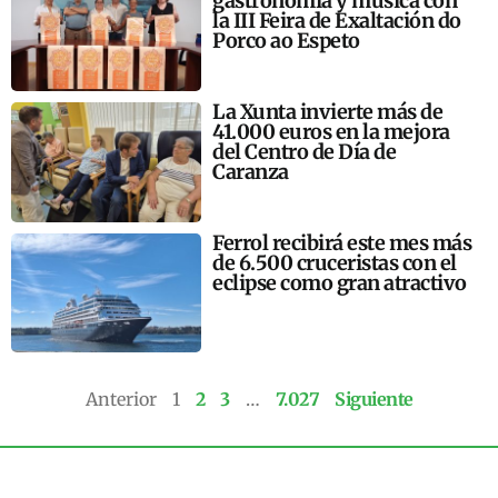
gastronomía y música con
la III Feira de Exaltación do
Porco ao Espeto
La Xunta invierte más de
41.000 euros en la mejora
del Centro de Día de
Caranza
Ferrol recibirá este mes más
de 6.500 cruceristas con el
eclipse como gran atractivo
Anterior
1
2
3
…
7.027
Siguiente