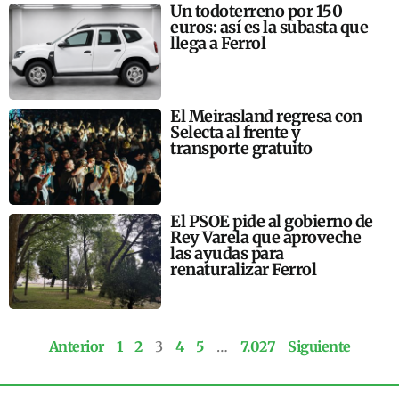
Un todoterreno por 150
euros: así es la subasta que
llega a Ferrol
El Meirasland regresa con
Selecta al frente y
transporte gratuito
El PSOE pide al gobierno de
Rey Varela que aproveche
las ayudas para
renaturalizar Ferrol
Anterior
1
2
3
4
5
…
7.027
Siguiente