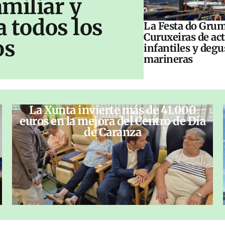
amiliar y
a todos los
La Festa do Grum
Curuxeiras de ac
os
infantiles y deg
marineras
La Xunta invierte más de 41.000
euros en la mejora del Centro de Día
de Caranza