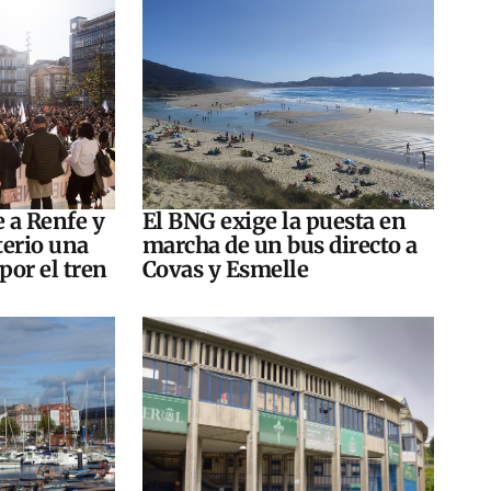
e a Renfe y
El BNG exige la puesta en
terio una
marcha de un bus directo a
por el tren
Covas y Esmelle