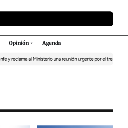
Opinión
Agenda
lama al Ministerio una reunión urgente por el tren
El BNG exige la