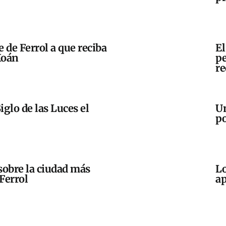
e de Ferrol a que reciba
El
Xoán
pe
re
iglo de las Luces el
Un
po
sobre la ciudad más
Lo
Ferrol
ap