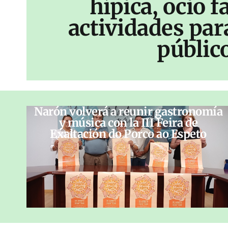
hípica, ocio f
actividades par
públic
Narón volverá a reunir gastronomía
y música con la III Feira de
Exaltación do Porco ao Espeto