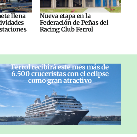
ete llena
Nueva etapa en la
tividades
Federación de Peñas del
ustaciones
Racing Club Ferrol
Ferrol recibirá este mes más de
6.500 cruceristas con el eclipse
como gran atractivo