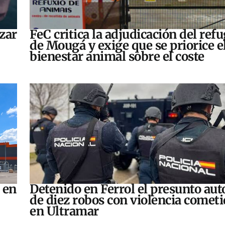
zar
FeC critica la adjudicación del refu
de Mougá y exige que se priorice e
bienestar animal sobre el coste
 en
Detenido en Ferrol el presunto aut
de diez robos con violencia comet
en Ultramar