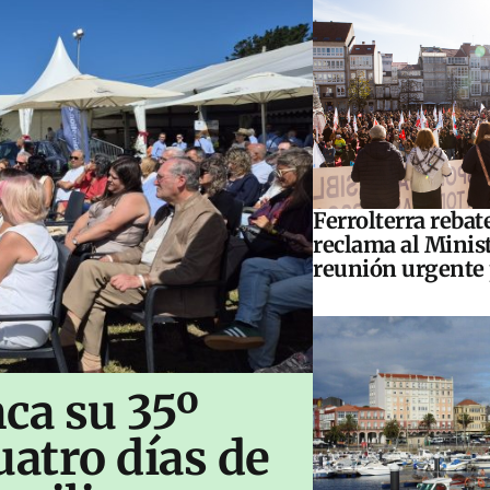
Ferrolterra rebat
reclama al Minis
reunión urgente 
ca su 35º
uatro días de