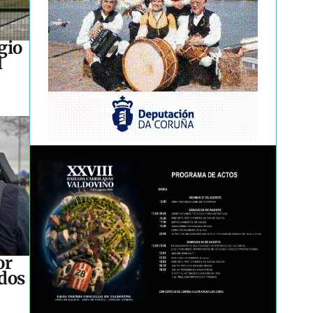
gio
l
or
idos