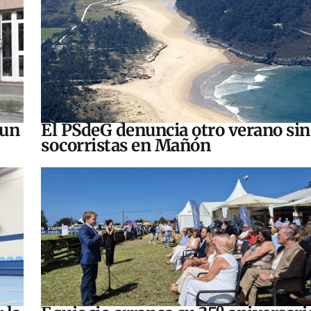
 un
El PSdeG denuncia otro verano sin
socorristas en Mañón