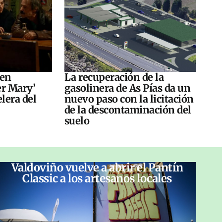
 en
La recuperación de la
er Mary’
gasolinera de As Pías da un
elera del
nuevo paso con la licitación
de la descontaminación del
suelo
Valdoviño vuelve a abrir el Pantín
Classic a los artesanos locales