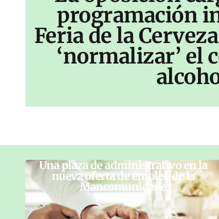
programación inf
Feria de la Cerveza
‘normalizar’ el
alcoho
Una plaza de administrativo en la
nueva oferta de empleo de la
Mancomunidade