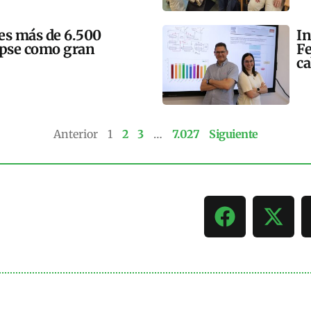
mes más de 6.500
In
lipse como gran
Fe
ca
Anterior
1
2
3
…
7.027
Siguiente