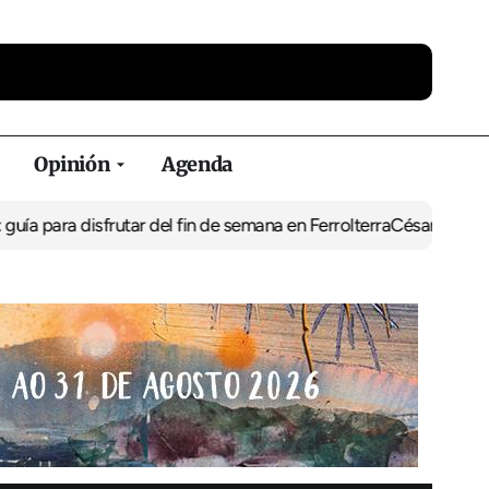
Opinión
Agenda
sfrutar del fin de semana en Ferrolterra
César Pita, capitán marít