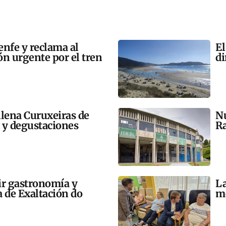
enfe y reclama al
El
n urgente por el tren
di
llena Curuxeiras de
Nu
s y degustaciones
Ra
ir gastronomía y
La
a de Exaltación do
me