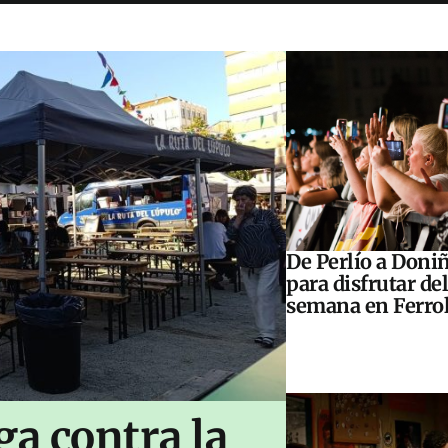
De Perlío a Doniñ
para disfrutar del
semana en Ferrol
ga contra la