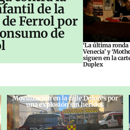
antil de la
 de Ferrol por
 consumo de
l
‘La última ronda
Venecia’ y ‘Moth
siguen en la cart
Duplex
Movilización en la calle Dolores por
una explosión sin heridos