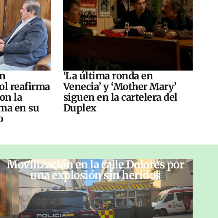
án
‘La última ronda en
ol reafirma
Venecia’ y ‘Mother Mary’
on la
siguen en la cartelera del
ma en su
Duplex
o
Movilización en la calle Dolores por
una explosión sin heridos