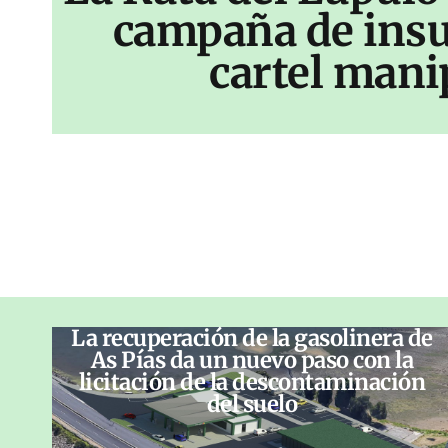
campaña de insu
cartel mani
La recuperación de la gasolinera de
As Pías da un nuevo paso con la
licitación de la descontaminación
del suelo