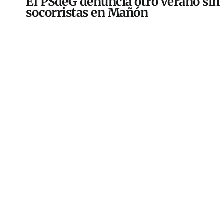
El PSdeG denuncia otro verano sin
socorristas en Mañón