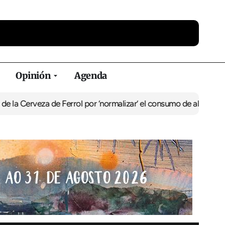
Opinión
Agenda
za de Ferrol por ‘normalizar’ el consumo de alcohol
De Perlío a Do