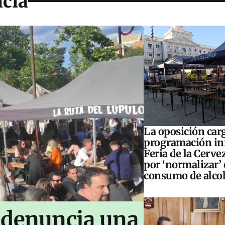
icia
La oposición carg
programación inf
Feria de la Cerve
por ‘normalizar’ 
consumo de alco
 denuncia una