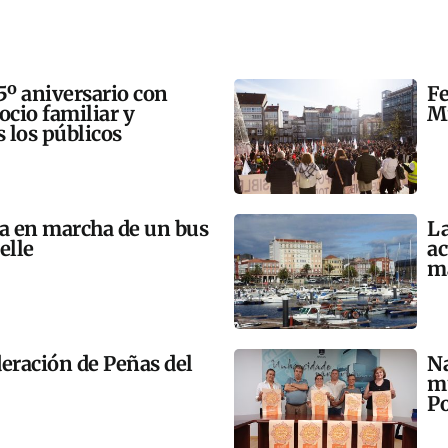
5º aniversario con
Fe
 ocio familiar y
Mi
s los públicos
ta en marcha de un bus
La
elle
ac
m
eración de Peñas del
Na
mú
Po