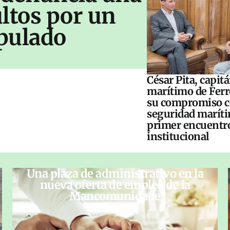
ltos por un
pulado
César Pita, capit
marítimo de Ferr
su compromiso c
seguridad maríti
primer encuentr
institucional
Una plaza de administrativo en la
nueva oferta de empleo de la
Mancomunidade