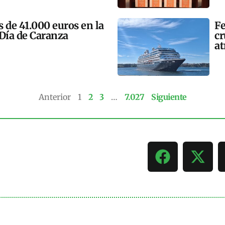
 de 41.000 euros en la
Fe
 Día de Caranza
cr
at
Anterior
1
2
3
…
7.027
Siguiente