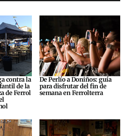
a contra la
De Perlío a Doniños: guía
antil de la
para disfrutar del fin de
za de Ferrol
semana en Ferrolterra
el
hol