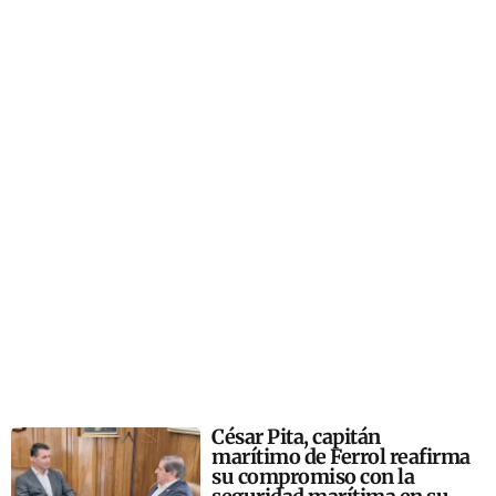
César Pita, capitán
marítimo de Ferrol reafirma
su compromiso con la