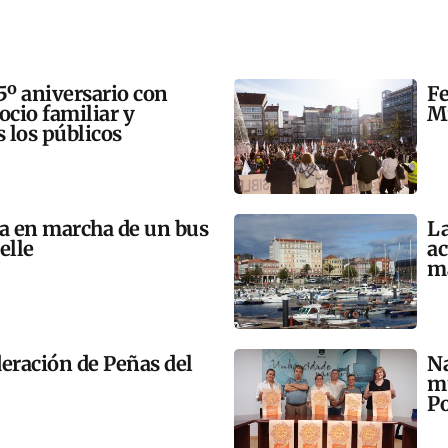
5º aniversario con
Fe
 ocio familiar y
Mi
s los públicos
ta en marcha de un bus
La
elle
ac
m
eración de Peñas del
Na
mú
Po