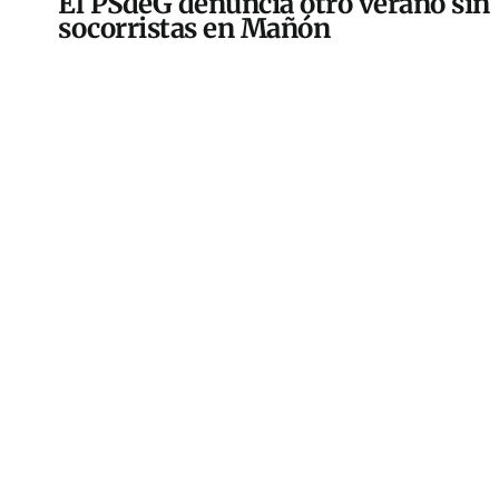
El PSdeG denuncia otro verano sin
socorristas en Mañón