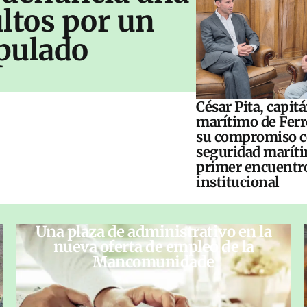
ltos por un
pulado
César Pita, capit
marítimo de Ferr
su compromiso c
seguridad maríti
primer encuentr
institucional
Una plaza de administrativo en la
nueva oferta de empleo de la
Mancomunidade