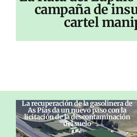
campaña de insu
cartel mani
La recuperación de la gasolinera de
As Pías da un nuevo paso con la
licitación de la descontaminación
del suelo