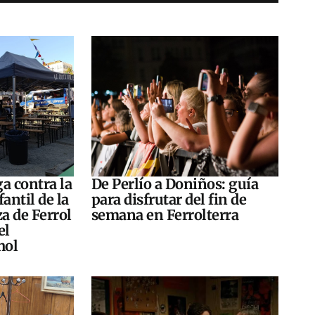
a contra la
De Perlío a Doniños: guía
antil de la
para disfrutar del fin de
za de Ferrol
semana en Ferrolterra
el
hol