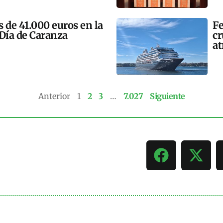
 de 41.000 euros en la
Fe
 Día de Caranza
cr
at
Anterior
1
2
3
…
7.027
Siguiente