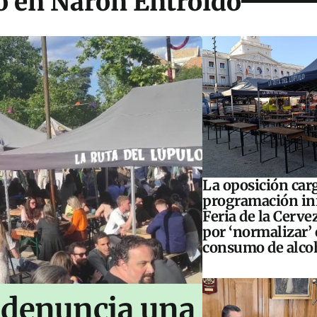
co en Narón Entroido
La oposición carg
programación inf
Feria de la Cerve
por ‘normalizar’ 
consumo de alco
 denuncia una