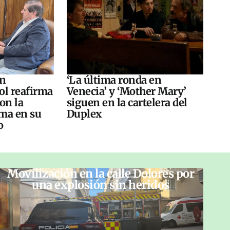
án
‘La última ronda en
ol reafirma
Venecia’ y ‘Mother Mary’
on la
siguen en la cartelera del
ma en su
Duplex
o
Movilización en la calle Dolores por
una explosión sin heridos