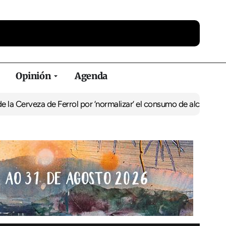
Opinión
Agenda
eza de Ferrol por ‘normalizar’ el consumo de alcohol
De Perlío a D