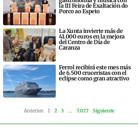
gastronomía y música con
la III Feira de Exaltación do
Porco ao Espeto
La Xunta invierte más de
41.000 euros en la mejora
del Centro de Día de
Caranza
Ferrol recibirá este mes más
de 6.500 cruceristas con el
eclipse como gran atractivo
Anterior
1
2
3
…
7.027
Siguiente