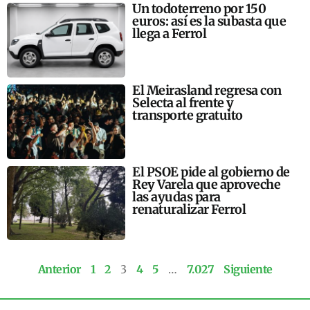
Un todoterreno por 150
euros: así es la subasta que
llega a Ferrol
El Meirasland regresa con
Selecta al frente y
transporte gratuito
El PSOE pide al gobierno de
Rey Varela que aproveche
las ayudas para
renaturalizar Ferrol
Anterior
1
2
3
4
5
…
7.027
Siguiente