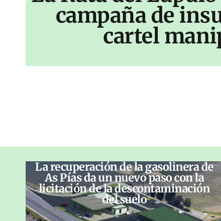
campaña de insu
cartel mani
La recuperación de la gasolinera de
As Pías da un nuevo paso con la
licitación de la descontaminación
del suelo