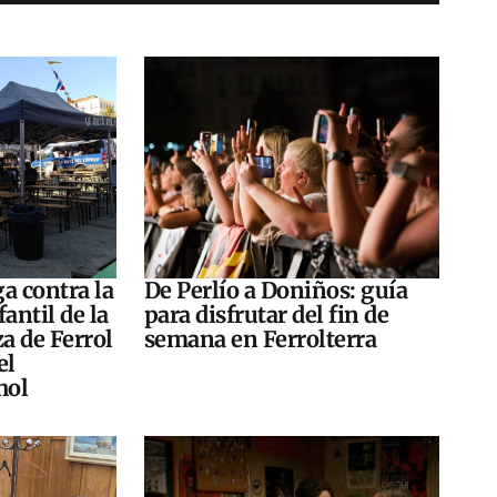
a contra la
De Perlío a Doniños: guía
antil de la
para disfrutar del fin de
za de Ferrol
semana en Ferrolterra
el
hol