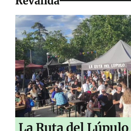
Reválida
La Ruta del Lúpulo