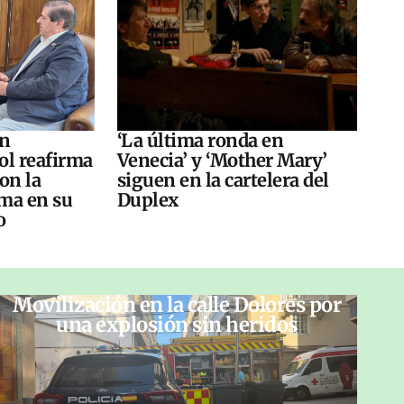
án
‘La última ronda en
ol reafirma
Venecia’ y ‘Mother Mary’
on la
siguen en la cartelera del
ma en su
Duplex
o
Movilización en la calle Dolores por
una explosión sin heridos