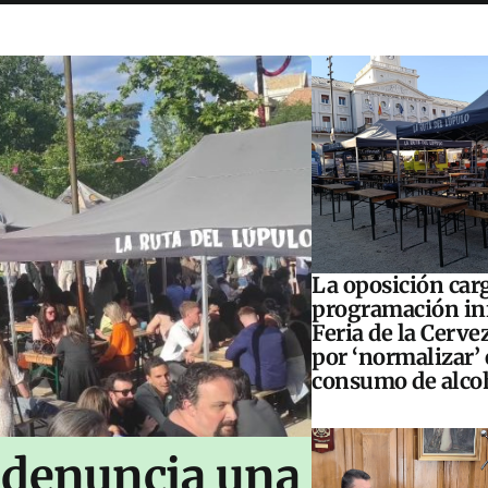
La oposición carg
programación inf
Feria de la Cerve
por ‘normalizar’ 
consumo de alco
 denuncia una