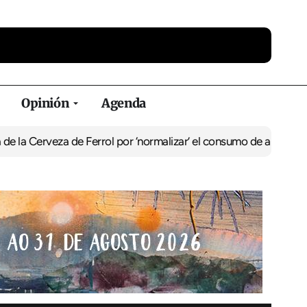
Opinión
Agenda
za de Ferrol por ‘normalizar’ el consumo de alcohol
De Perlío a Do