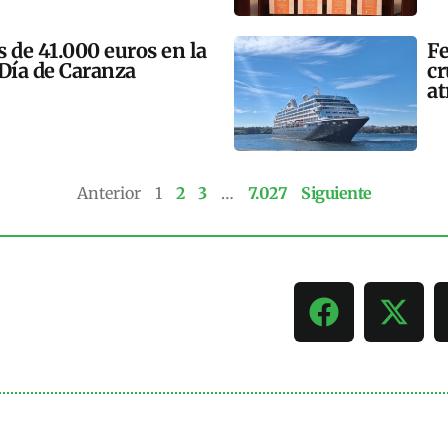
 de 41.000 euros en la
Fe
 Día de Caranza
cr
at
Anterior
1
2
3
…
7.027
Siguiente