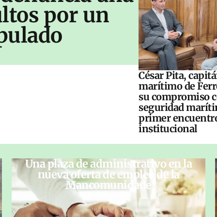
ltos por un
pulado
César Pita, capit
marítimo de Ferr
su compromiso c
seguridad maríti
primer encuentr
institucional
Una plaza de administrativo en la
nueva oferta de empleo de la
Mancomunidade