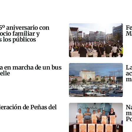
5º aniversario con
Fe
 ocio familiar y
Mi
s los públicos
ta en marcha de un bus
La
elle
ac
m
eración de Peñas del
Na
mú
Po