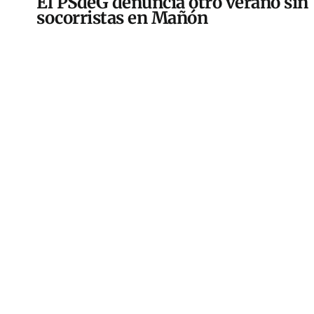
El PSdeG denuncia otro verano sin
socorristas en Mañón