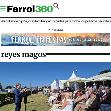
días de hípica, ocio familiar y actividades para todos los públicos
Ferrolterra re
Publicidad
reyes magos