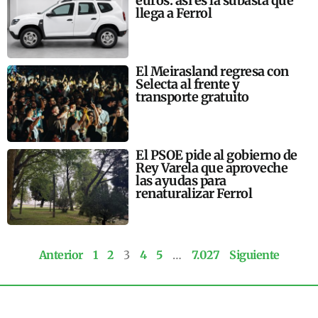
euros: así es la subasta que
llega a Ferrol
El Meirasland regresa con
Selecta al frente y
transporte gratuito
El PSOE pide al gobierno de
Rey Varela que aproveche
las ayudas para
renaturalizar Ferrol
Anterior
1
2
3
4
5
…
7.027
Siguiente