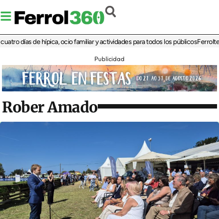
 días de hípica, ocio familiar y actividades para todos los públicos
Ferrolterra r
Publicidad
Rober Amado