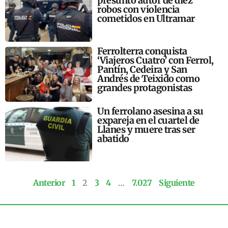
presunto autor de diez
robos con violencia
cometidos en Ultramar
Ferrolterra conquista
‘Viajeros Cuatro’ con Ferrol,
Pantín, Cedeira y San
Andrés de Teixido como
grandes protagonistas
Un ferrolano asesina a su
expareja en el cuartel de
Llanes y muere tras ser
abatido
Anterior
1
2
3
4
…
7.027
Siguiente