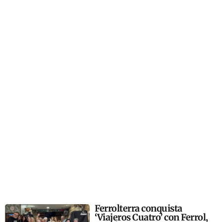
Ferrolterra conquista
‘Viajeros Cuatro’ con Ferrol,