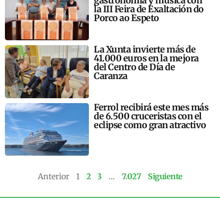
gastronomía y música con
la III Feira de Exaltación do
Porco ao Espeto
La Xunta invierte más de
41.000 euros en la mejora
del Centro de Día de
Caranza
Ferrol recibirá este mes más
de 6.500 cruceristas con el
eclipse como gran atractivo
Anterior
1
2
3
…
7.027
Siguiente