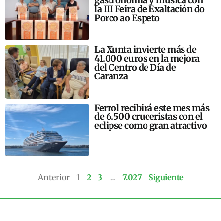
gastronomía y música con
la III Feira de Exaltación do
Porco ao Espeto
La Xunta invierte más de
41.000 euros en la mejora
del Centro de Día de
Caranza
Ferrol recibirá este mes más
de 6.500 cruceristas con el
eclipse como gran atractivo
Anterior
1
2
3
…
7.027
Siguiente