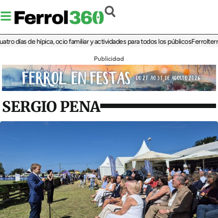
días de hípica, ocio familiar y actividades para todos los públicos
Ferrolterra re
Publicidad
SERGIO PENA