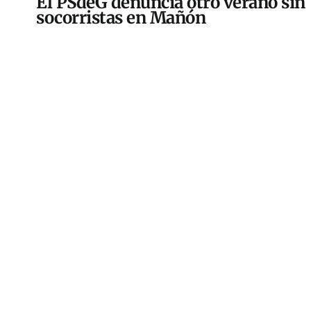
El PSdeG denuncia otro verano sin
socorristas en Mañón