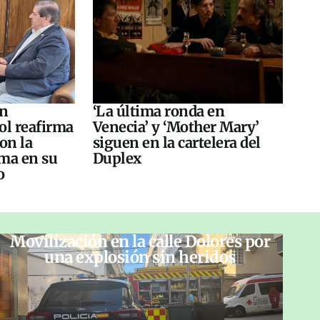
án
‘La última ronda en
ol reafirma
Venecia’ y ‘Mother Mary’
on la
siguen en la cartelera del
ma en su
Duplex
o
Movilización en la calle Dolores por
una explosión sin heridos