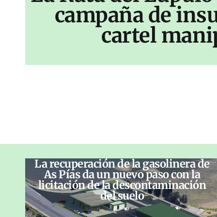
campaña de insu
cartel mani
La recuperación de la gasolinera de
As Pías da un nuevo paso con la
licitación de la descontaminación
del suelo