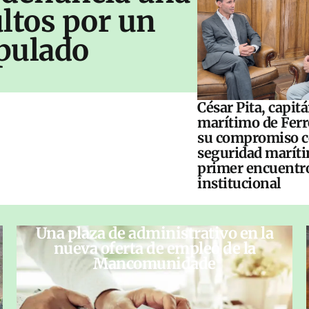
ltos por un
pulado
César Pita, capit
marítimo de Ferr
su compromiso c
seguridad maríti
primer encuentr
institucional
Una plaza de administrativo en la
nueva oferta de empleo de la
Mancomunidade