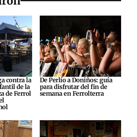
arón
a contra la
De Perlío a Doniños: guía
antil de la
para disfrutar del fin de
za de Ferrol
semana en Ferrolterra
el
hol