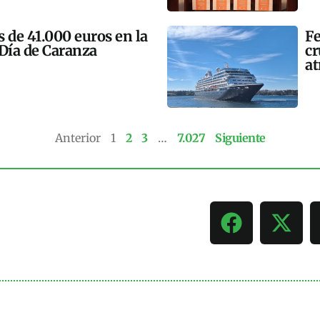
 de 41.000 euros en la
Fe
 Día de Caranza
cr
at
Anterior
1
2
3
…
7.027
Siguiente