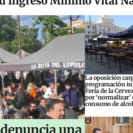
ud Ingreso Mínimo Vital N
La oposición carg
programación inf
Feria de la Cerve
por ‘normalizar’ 
consumo de alco
 denuncia una