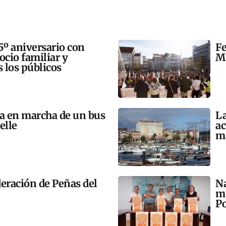
5º aniversario con
Fe
 ocio familiar y
Mi
s los públicos
ta en marcha de un bus
La
elle
ac
m
eración de Peñas del
Na
mú
Po