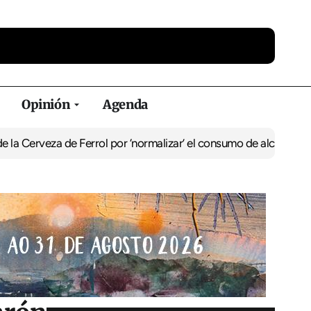
Opinión
Agenda
eza de Ferrol por ‘normalizar’ el consumo de alcohol
De Perlío a D