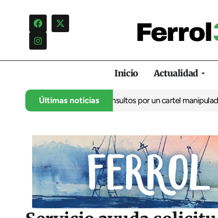
Inicio
Actualidad
ncia una campaña de insultos por un cartel manipulado
Últimas noticias
La oposic