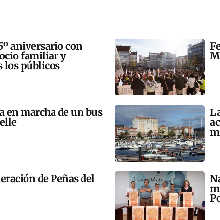
5º aniversario con
Fe
 ocio familiar y
Mi
s los públicos
ta en marcha de un bus
La
elle
ac
m
eración de Peñas del
Na
mú
Po