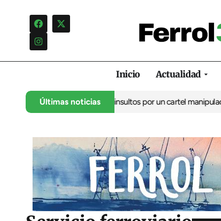
Inicio
Actualidad
cia una campaña de insultos por un cartel manipulado
Últimas noticias
La oposici