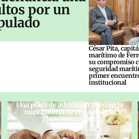
ltos por un
pulado
César Pita, capit
marítimo de Ferr
su compromiso c
seguridad maríti
primer encuentr
institucional
Una plaza de administrativo en la
nueva oferta de empleo de la
Mancomunidade