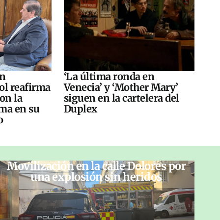
án
‘La última ronda en
ol reafirma
Venecia’ y ‘Mother Mary’
on la
siguen en la cartelera del
ma en su
Duplex
o
Movilización en la calle Dolores por
una explosión sin heridos