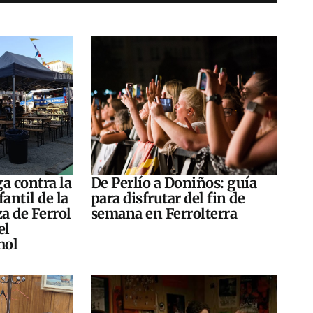
a contra la
De Perlío a Doniños: guía
antil de la
para disfrutar del fin de
za de Ferrol
semana en Ferrolterra
el
hol