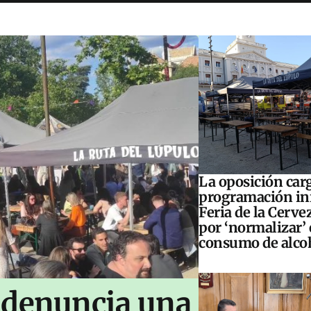
La oposición carg
programación inf
Feria de la Cerve
por ‘normalizar’ 
consumo de alco
 denuncia una