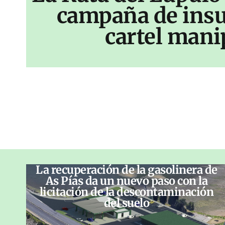
campaña de insu
cartel mani
La recuperación de la gasolinera de
As Pías da un nuevo paso con la
licitación de la descontaminación
del suelo