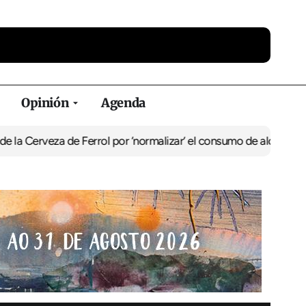
Opinión
Agenda
a de Ferrol por ‘normalizar’ el consumo de alcohol
De Perlío a Don