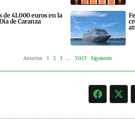
 de 41.000 euros en la
Fe
 Día de Caranza
cr
at
Anterior
1
2
3
…
7.027
Siguiente