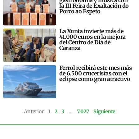
gastronomía y música con
la III Feira de Exaltación do
Porco ao Espeto
La Xunta invierte más de
41.000 euros en la mejora
del Centro de Día de
Caranza
Ferrol recibirá este mes más
de 6.500 cruceristas con el
eclipse como gran atractivo
Anterior
1
2
3
…
7.027
Siguiente