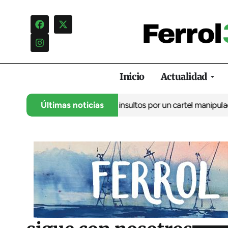
Inicio
Actualidad
cia una campaña de insultos por un cartel manipulado
Últimas noticias
La oposici