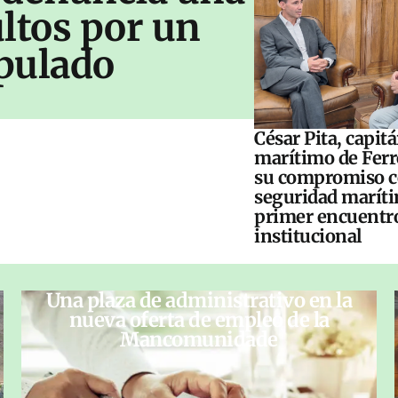
ltos por un
pulado
César Pita, capit
marítimo de Ferr
su compromiso c
seguridad maríti
primer encuentr
institucional
Una plaza de administrativo en la
nueva oferta de empleo de la
Mancomunidade