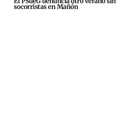
El PSdeG denuncia otro verano sin
socorristas en Mañón