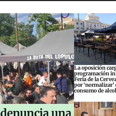
La oposición carg
programación inf
Feria de la Cerve
por ‘normalizar’ 
consumo de alco
 denuncia una