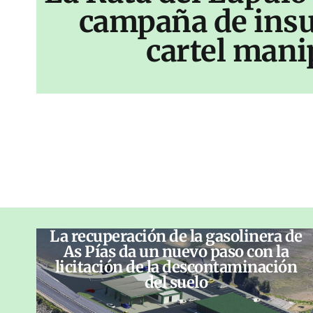
campaña de insu
cartel mani
La recuperación de la gasolinera de
As Pías da un nuevo paso con la
licitación de la descontaminación
del suelo