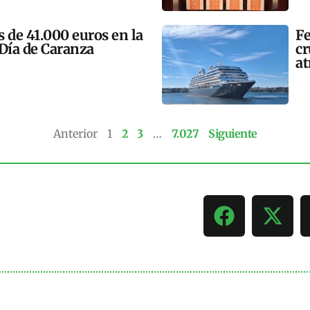
 de 41.000 euros en la
Fe
 Día de Caranza
cr
at
Anterior
1
2
3
…
7.027
Siguiente