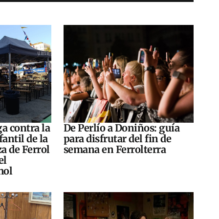
a contra la
De Perlío a Doniños: guía
antil de la
para disfrutar del fin de
za de Ferrol
semana en Ferrolterra
el
hol