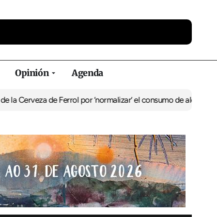
Opinión
Agenda
a de Ferrol por ‘normalizar’ el consumo de alcohol
De Perlío a Don