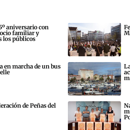
5º aniversario con
Fe
 ocio familiar y
Mi
s los públicos
ta en marcha de un bus
La
elle
ac
m
eración de Peñas del
Na
mú
Po