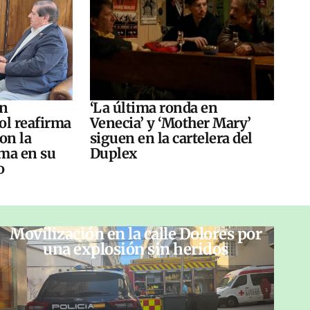
án
‘La última ronda en
ol reafirma
Venecia’ y ‘Mother Mary’
on la
siguen en la cartelera del
ma en su
Duplex
o
Movilización en la calle Dolores por
una explosión sin heridos