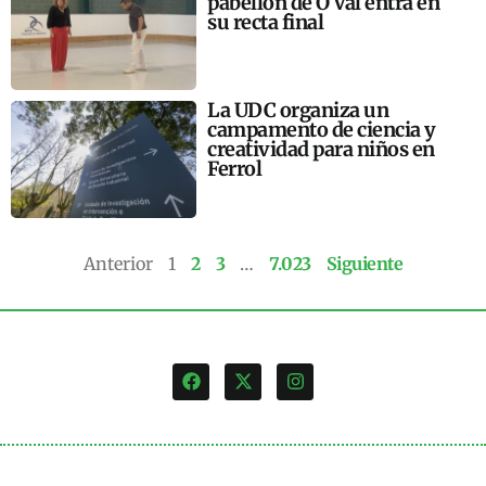
pabellón de O Val entra en
su recta final
La UDC organiza un
campamento de ciencia y
creatividad para niños en
Ferrol
Anterior
1
2
3
…
7.023
Siguiente