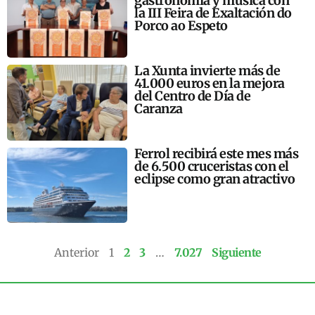
gastronomía y música con
la III Feira de Exaltación do
Porco ao Espeto
La Xunta invierte más de
41.000 euros en la mejora
del Centro de Día de
Caranza
Ferrol recibirá este mes más
de 6.500 cruceristas con el
eclipse como gran atractivo
Anterior
1
2
3
…
7.027
Siguiente