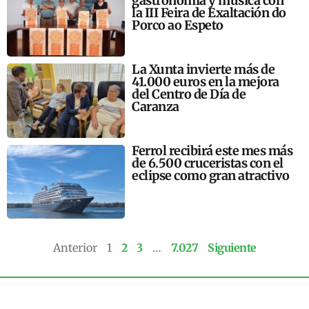
gastronomía y música con
la III Feira de Exaltación do
Porco ao Espeto
La Xunta invierte más de
41.000 euros en la mejora
del Centro de Día de
Caranza
Ferrol recibirá este mes más
de 6.500 cruceristas con el
eclipse como gran atractivo
Anterior
1
2
3
…
7.027
Siguiente