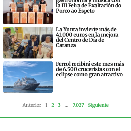
gastronomía y música con
la III Feira de Exaltación do
Porco ao Espeto
La Xunta invierte más de
41.000 euros en la mejora
del Centro de Día de
Caranza
Ferrol recibirá este mes más
de 6.500 cruceristas con el
eclipse como gran atractivo
Anterior
1
2
3
…
7.027
Siguiente