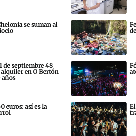
helonia se suman al
Fe
iocio
de
11 de septiembre 48
Fó
 alquiler en O Bertón
at
e años
 euros: así es la
El
rrol
tr