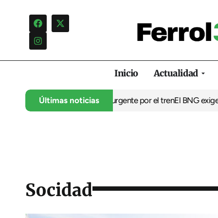
Inicio
Actualidad
 Ministerio una reunión urgente por el tren
Últimas noticias
El BNG exige la puest
Socidad