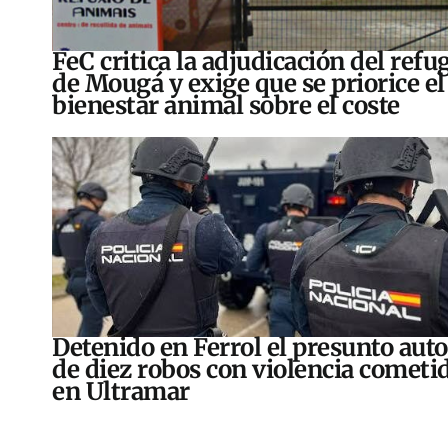
FeC critica la adjudicación del refu
de Mougá y exige que se priorice el
bienestar animal sobre el coste
Detenido en Ferrol el presunto auto
de diez robos con violencia cometi
en Ultramar