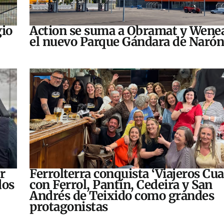
gio
Action se suma a Obramat y Wene
el nuevo Parque Gándara de Naró
r
Ferrolterra conquista ‘Viajeros Cua
dos
con Ferrol, Pantín, Cedeira y San
Andrés de Teixido como grandes
protagonistas