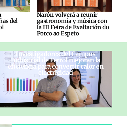
a
Narón volverá a reunir
ñas del
gastronomía y música con
ol
la III Feira de Exaltación do
Porco ao Espeto
Investigadores del Campus
Industrial de Ferrol mejoran la
eficiencia para convertir calor en
electricidad