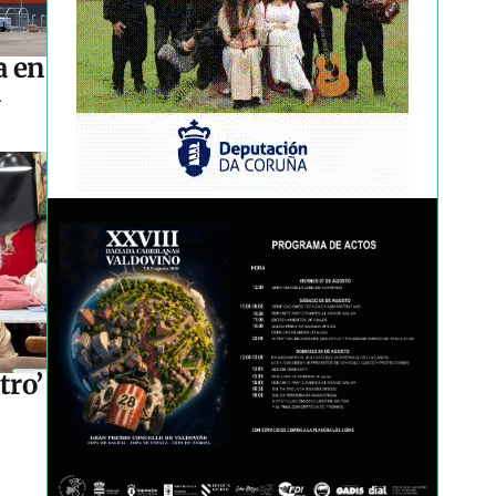
a en
n
tro’