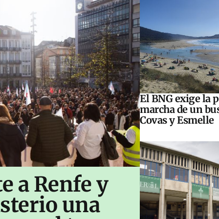
El BNG exige la 
marcha de un bus
Covas y Esmelle
te a Renfe y
sterio una