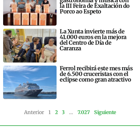
gastronomía y música con
la III Feira de Exaltación do
Porco ao Espeto
La Xunta invierte más de
41.000 euros en la mejora
del Centro de Día de
Caranza
Ferrol recibirá este mes más
de 6.500 cruceristas con el
eclipse como gran atractivo
Anterior
1
2
3
…
7.027
Siguiente