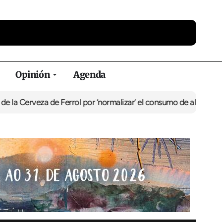
Opinión
Agenda
za de Ferrol por ‘normalizar’ el consumo de alcohol
De Perlío a Do