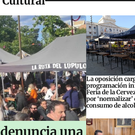
 Cultural
La oposición carg
programación inf
Feria de la Cerve
por ‘normalizar’ 
consumo de alco
 denuncia una