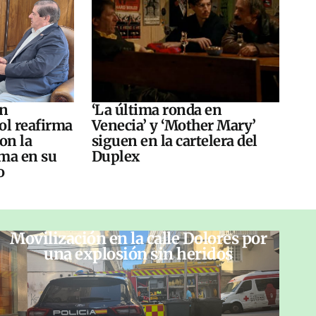
án
‘La última ronda en
ol reafirma
Venecia’ y ‘Mother Mary’
on la
siguen en la cartelera del
ma en su
Duplex
o
Movilización en la calle Dolores por
una explosión sin heridos