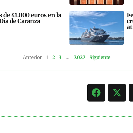
 de 41.000 euros en la
Fe
 Día de Caranza
cr
at
Anterior
1
2
3
…
7.027
Siguiente