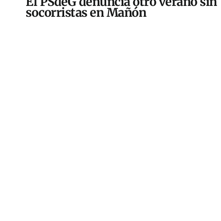
El PSdeG denuncia otro verano sin
socorristas en Mañón