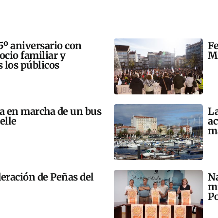
5º aniversario con
Fe
 ocio familiar y
Mi
s los públicos
ta en marcha de un bus
La
elle
ac
m
eración de Peñas del
Na
mú
Po