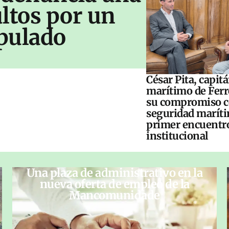
ltos por un
pulado
César Pita, capit
marítimo de Ferr
su compromiso c
seguridad maríti
primer encuentr
institucional
Una plaza de administrativo en la
nueva oferta de empleo de la
Mancomunidade