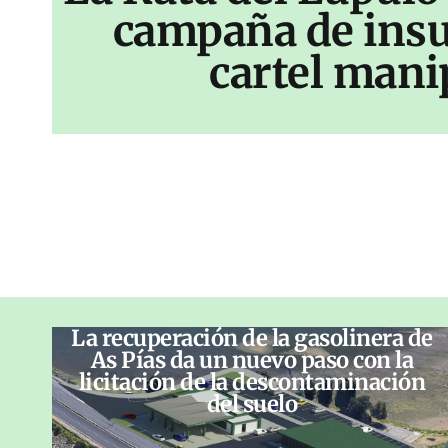
campaña de insu
cartel mani
La recuperación de la gasolinera de
As Pías da un nuevo paso con la
licitación de la descontaminación
del suelo