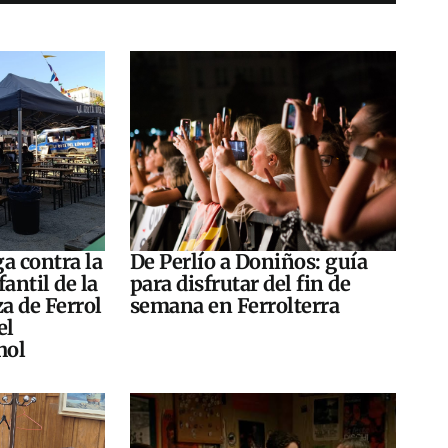
a contra la
De Perlío a Doniños: guía
antil de la
para disfrutar del fin de
za de Ferrol
semana en Ferrolterra
el
hol