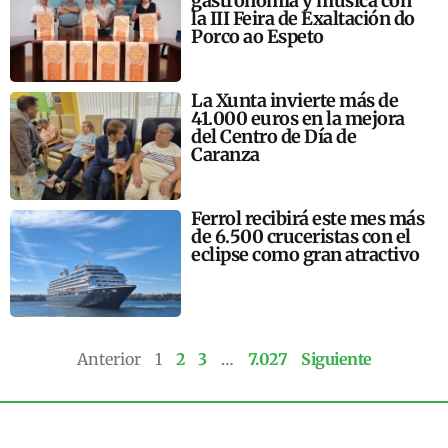
gastronomía y música con
la III Feira de Exaltación do
Porco ao Espeto
La Xunta invierte más de
41.000 euros en la mejora
del Centro de Día de
Caranza
Ferrol recibirá este mes más
de 6.500 cruceristas con el
eclipse como gran atractivo
Anterior
1
2
3
…
7.027
Siguiente